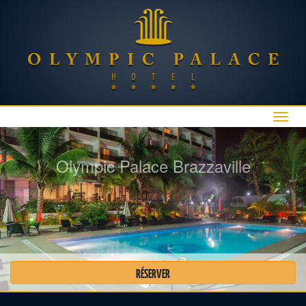
Affic
navig
Olympic Palace Brazzaville